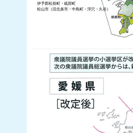
伊予郡松前町・砥部町
松山市（旧北条市・中島町・浮穴・久谷）