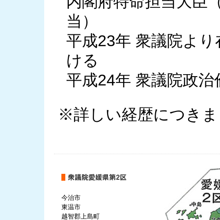
内閣府特命担当大臣
当）
平成23年 衆議院よ
ける
平成24年 衆議院政
※詳しい経歴につきま
今治市
東温市
越智郡上島町