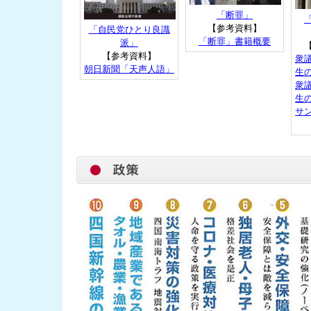
「断罪」
【参考資料】
「自民党ひとり良識
「断罪」書籍概要
派」
【参考資料】
衆
朝日新聞「天声人語」
生
衆
生
サ