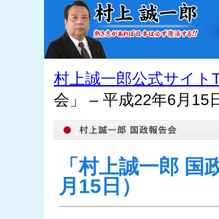
村上誠一郎公式サイトT
会」 – 平成22年6月15
「村上誠一郎 国
月15日）